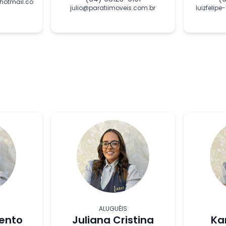
hotmail.co
julio@paratiimoveis.com.br
luizfelip
ALUGUÉIS
ento
Juliana Cristina
Ka