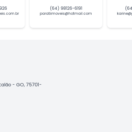
926
(64) 98126-6191
(6
is.com.br
paratiimoveis@hotmail.com
karine@
talão - GO, 75701-