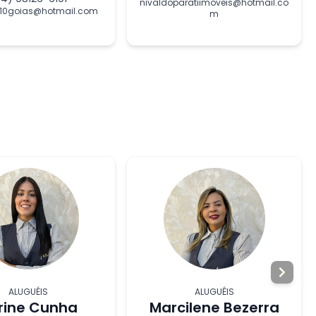
nivaldoparatiimoveis@hotmail.co
e-10goias@hotmail.com
m
ALUGUÉIS
ALUGUÉIS
rine Cunha
Marcilene Bezerra