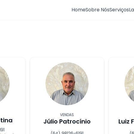
Home
Sobre Nós
Serviços
L
VENDAS
stina
Júlio Patrocínio
Luiz 
191
(64) 98126-6191
(6