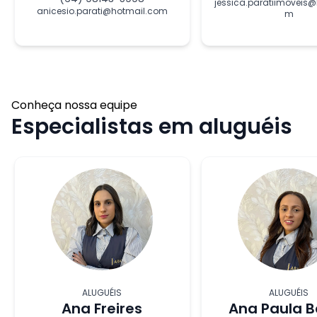
jessica.paratiimoveis@
anicesio.parati@hotmail.com
m
Conheça nossa equipe
Especialistas em aluguéis
ALUGUÉIS
ALUGUÉIS
Ana Freires
Ana Paula B